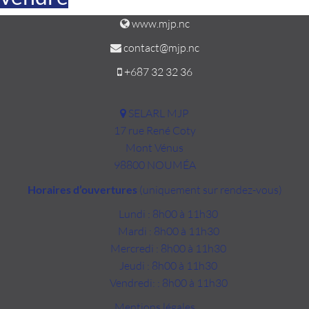
www.mjp.nc
contact@mjp.nc
+687 32 32 36
SELARL MJP
17 rue René Coty
Mont Vénus
98800 NOUMÉA
Horaires d’ouvertures
(uniquement sur rendez-vous)
Lundi : 8h00 à 11h30
Mardi : 8h00 à 11h30
Mercredi : 8h00 à 11h30
Jeudi : 8h00 à 11h30
Vendredi: : 8h00 à 11h30
Mentions légales