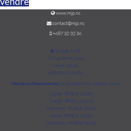
vendre
www.mjp.nc
contact@mjp.nc
+687 32 32 36
SELARL MJP
17 rue René Coty
Mont Vénus
98800 NOUMÉA
Horaires d’ouvertures
(uniquement sur rendez-vous)
Lundi : 8h00 à 11h30
Mardi : 8h00 à 11h30
Mercredi : 8h00 à 11h30
Jeudi : 8h00 à 11h30
Vendredi: : 8h00 à 11h30