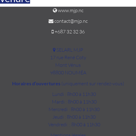
www.mjp.nc
contact@mjp.nc
+687 32 32 36
SELARL MJP
17 rue René Coty
Mont Vénus
98800 NOUMÉA
Horaires d’ouvertures
(uniquement sur rendez-vous)
Lundi : 8h00 à 11h30
Mardi : 8h00 à 11h30
Mercredi : 8h00 à 11h30
Jeudi : 8h00 à 11h30
Vendredi: : 8h00 à 11h30
Mentions légales