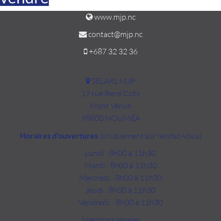
www.mjp.nc
contact@mjp.nc
+687 32 32 36
SELARL MJP
17 rue René Coty
Mont Vénus
98800 NOUMÉA
Horaires d’ouvertures
(uniquement sur rendez-vous)
Lundi : 8h00 à 11h30
Mardi : 8h00 à 11h30
Mercredi : 8h00 à 11h30
Jeudi : 8h00 à 11h30
Vendredi: : 8h00 à 11h30
Mentions légales