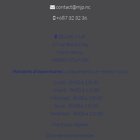
contact@mjp.nc
+687 32 32 36
SELARL MJP
17 rue René Coty
Mont Vénus
98800 NOUMÉA
Horaires d’ouvertures
(uniquement sur rendez-vous)
Lundi : 8h00 à 11h30
Mardi : 8h00 à 11h30
Mercredi : 8h00 à 11h30
Jeudi : 8h00 à 11h30
Vendredi: : 8h00 à 11h30
Mentions légales
Données personnelles