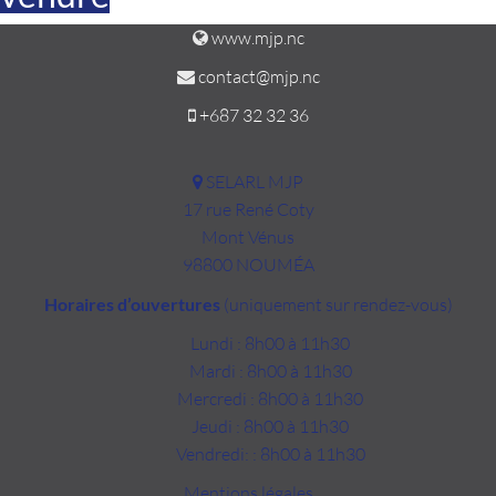
www.mjp.nc
contact@mjp.nc
+687 32 32 36
SELARL MJP
17 rue René Coty
Mont Vénus
98800 NOUMÉA
Horaires d’ouvertures
(uniquement sur rendez-vous)
Lundi : 8h00 à 11h30
Mardi : 8h00 à 11h30
Mercredi : 8h00 à 11h30
Jeudi : 8h00 à 11h30
Vendredi: : 8h00 à 11h30
Mentions légales