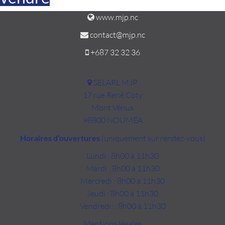
www.mjp.nc
contact@mjp.nc
+687 32 32 36
SELARL MJP
17 rue René Coty
Mont Vénus
98800 NOUMÉA
Horaires d’ouvertures
(uniquement sur rendez-vous)
Lundi : 8h00 à 11h30
Mardi : 8h00 à 11h30
Mercredi : 8h00 à 11h30
Jeudi : 8h00 à 11h30
Vendredi: : 8h00 à 11h30
Mentions légales